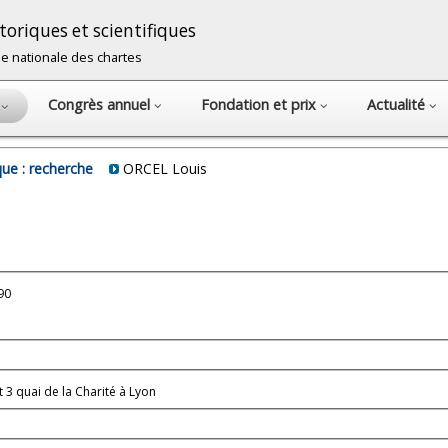
oriques et scientifiques
cole nationale des chartes
Congrès annuel
Fondation et prix
Actualité
s
ue : recherche
ORCEL Louis
90
 3 quai de la Charité à Lyon