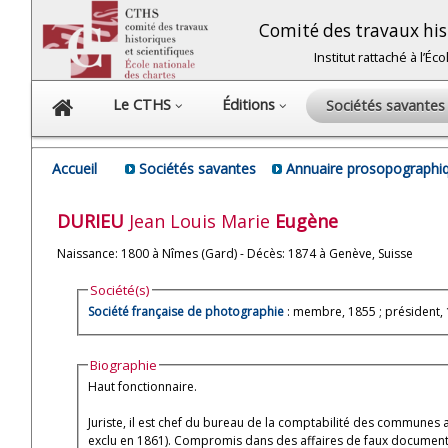
Comité des travaux hist
Institut rattaché à l’É
Le CTHS
Éditions
Sociétés savante
Accueil
Sociétés savantes
Annuaire prosopographiq
DURIEU
Jean Louis Marie
Eugène
Naissance: 1800 à Nîmes (Gard) - Décès: 1874 à Genève, Suisse
Société(s)
Société française de photographie
: membre, 1855 ; président, 
Biographie
Haut fonctionnaire.
Juriste, il est chef du bureau de la comptabilité des communes a
exclu en 1861). Compromis dans des affaires de faux documents (