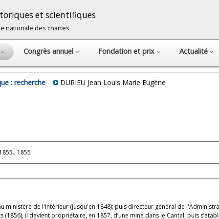
oriques et scientifiques
cole nationale des chartes
Congrès annuel
Fondation et prix
Actualité
s
ue : recherche
DURIEU Jean Louis Marie Eugène
1855., 1855
u ministère de l'Intérieur (jusqu'en 1848); puis directeur général de l'Administ
1856), il devient propriétaire, en 1857, d’une mine dans le Cantal, puis s’étab