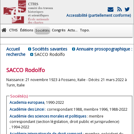
Accessibilité (partiellement conforme)
CTHS
Éditions
Congrès
Actu...
Topo.
Sociétés
Accueil
Sociétés savantes
Annuaire prosopographique :
recherche
SACCO Rodolfo
SACCO
Rodolfo
Naissance: 21 novembre 1923 à Fossano, Italie - Décès: 21 mars 2022 à
Turin, Italie
Société(s)
Academia europaea
, 1990-2022
Académie des Lincei
: correspondant 1988, membre 1996, 1988-2022
Académie des sciences morales et politiques
: membre
correspondant (section législation, droit public et jurisprudence)
, 1994-2022
Académie internationale de droit comparé
: membre, président du