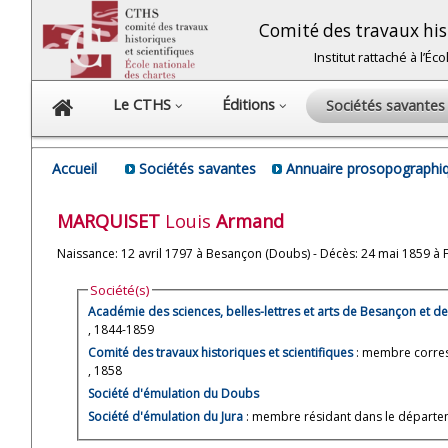
Comité des travaux hist
Institut rattaché à l’É
Le CTHS
Éditions
Sociétés savante
Accueil
Sociétés savantes
Annuaire prosopographiq
MARQUISET
Louis
Armand
Naissance: 12 avril 1797 à Besançon (Doubs) - Décès: 24 mai 1859 à 
Société(s)
Académie des sciences, belles-lettres et arts de Besançon et 
, 1844-1859
Comité des travaux historiques et scientifiques
: membre corre
, 1858
Société d'émulation du Doubs
Société d'émulation du Jura
: membre résidant dans le départe