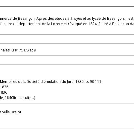
merce de Besançon. Après des études à Troyes et au lycée de Besançon, il est 
éfecture du département de la Lozère et révoqué en 1824. Retiré à Besançon dans
onales, LH/1751/8 et 9
Mémoires de la Société d'émulation du Jura, 1835, p. 98-111.
, 1836
 1836
le, 1840
lire la suite...)
abelle Brelot