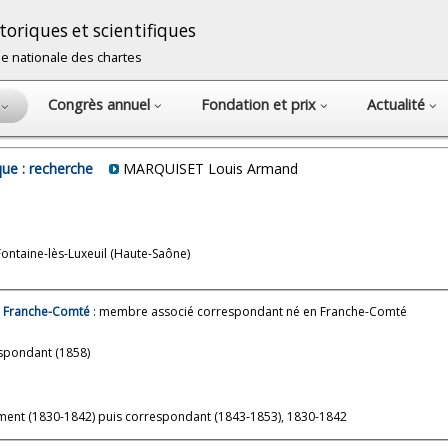
oriques et scientifiques
cole nationale des chartes
Congrès annuel
Fondation et prix
Actualité
s
ue : recherche
MARQUISET Louis Armand
Fontaine-lès-Luxeuil (Haute-Saône)
de Franche-Comté
: membre associé correspondant né en Franche-Comté
spondant (1858)
ment (1830-1842) puis correspondant (1843-1853), 1830-1842