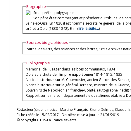
Biographie
Sous-préfet, polygraphe
Son père était commerçant et président du tribunal de com
Seine-et-Oise. En 1820 il est nommé secrétaire général de la pr
préfet à Dole (1830-1842). En... (
lire la suite...
)
Sources biographiques
Journal des Arts, des sciences et des lettres, 1857 Archives nati
Bibliographie
Mémorial de l'usager dans les bois communaux, 1834
Dole et la chute de l'Empire napoléonien 1814- 1815, 1835
Notice historique sur M. Courvoisier, ancien Garde-des-Sceaux, 
Notice historique sur le général Bernard, ministre de la Guerre
Souvenirs de Napoléon en franche-Comté, (autographe inédit)
Rapport sur la maison départementale des aliénés établie à Do
Rédacteur(s) de la notice : Martine François, Bruno Delmas, Claude-Is
Fiche créée le 15/02/2017 - Dernière mise à jour le 21/01/2019
© copyright CTHS-La France savante.