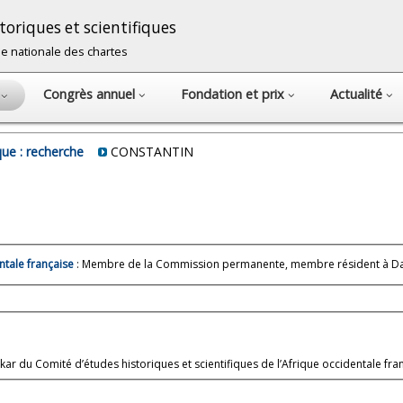
oriques et scientifiques
cole nationale des chartes
Congrès annuel
Fondation et prix
Actualité
s
ue : recherche
CONSTANTIN
ntale française
: Membre de la Commission permanente, membre résident à Da
du Comité d’études historiques et scientifiques de l’Afrique occidentale fra