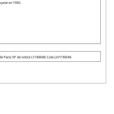
çaise en 1930.
ue occidentale française N° 1 - janvier-mars 1930. - Archives nationales ; site de Paris; N° de notice L1189049; Cote LH/1189/49.