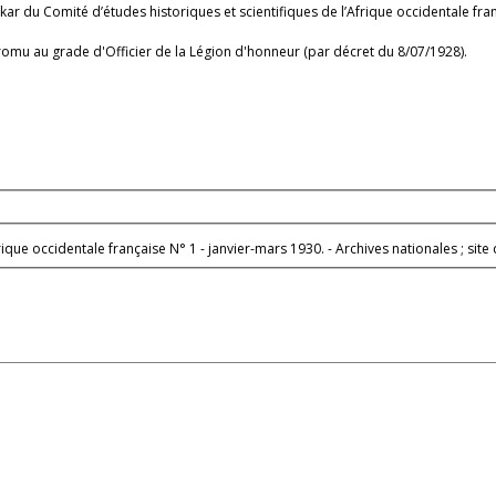
u Comité d’études historiques et scientifiques de l’Afrique occidentale fran
romu au grade d'Officier de la Légion d'honneur (par décret du 8/07/1928).
- Bulletin du Comité d’études historiques et scientifiques de l’Afriq