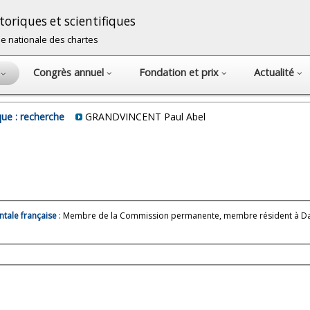
oriques et scientifiques
cole nationale des chartes
Congrès annuel
Fondation et prix
Actualité
s
ue : recherche
GRANDVINCENT Paul Abel
ntale française
: Membre de la Commission permanente, membre résident à Da