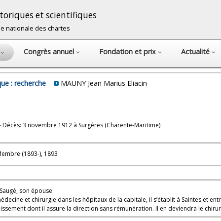
oriques et scientifiques
cole nationale des chartes
Congrès annuel
Fondation et prix
Actualité
s
ue : recherche
MAUNY Jean Marius Eliacin
 - Décès: 3 novembre 1912 à Surgères (Charente-Maritime)
Membre (1893-), 1893
e Saugé, son épouse.
ecine et chirurgie dans les hôpitaux de la capitale, il s’établit à Saintes et en
lissement dont il assure la direction sans rémunération. Il en deviendra le chirur