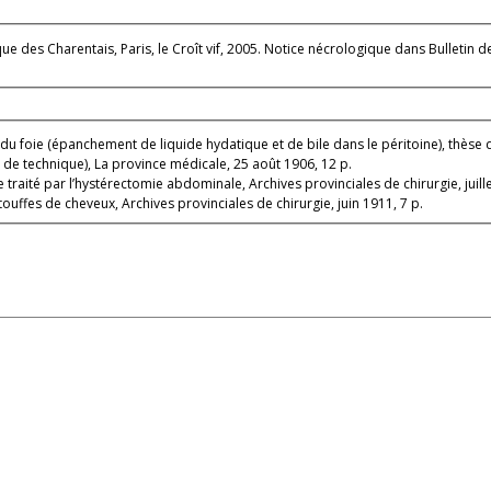
es Charentais, Paris, le Croît vif, 2005. Notice nécrologique dans Bulletin de l
du foie (épanchement de liquide hydatique et de bile dans le péritoine), thèse d
 de technique), La province médicale, 25 août 1906, 12 p.
aité par l’hystérectomie abdominale, Archives provinciales de chirurgie, juille
uffes de cheveux, Archives provinciales de chirurgie, juin 1911, 7 p.