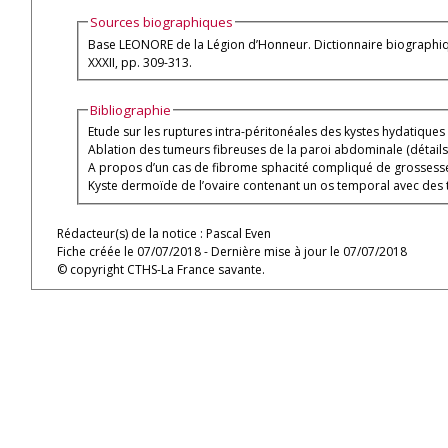
Sources biographiques
Base LEONORE de la Légion d’Honneur. Dictionnaire biographique d
XXXII, pp. 309-313.
Bibliographie
Etude sur les ruptures intra-péritonéales des kystes hydatiques 
Ablation des tumeurs fibreuses de la paroi abdominale (détails
A propos d’un cas de fibrome sphacité compliqué de grossesse tr
Kyste dermoïde de l’ovaire contenant un os temporal avec des to
Rédacteur(s) de la notice : Pascal Even
Fiche créée le 07/07/2018 - Dernière mise à jour le 07/07/2018
© copyright CTHS-La France savante.