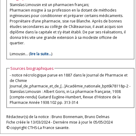
Stanislas Limousin est un pharmacien français;
Pharmacien insigne à sa profession en la dotant de méthodes
ingénieuses pour conditionner et préparer certains médicaments.
Propriétaire d’une pharmacie, sise rue Blanche. Après de bonnes
études secondaires au collège de Châteauroux, il avait acquis son
diplôme dans la capitale et s’y était établi. De par ses réalisations, il
donna très vite une grande extension à sa modeste officine de
quartier.
Limousin... (
lire la suite...
)
Sources biographiques
- notice nécrologique parue en 1887 dans le Journal de Pharmacie et
de Chimie
Journal_de_pharmacie_et_de_[…]Académie_nationale_bpt6k78118p-2 -
Stanislas Limousin : Albert Goris, in La pharmacie française, 1938
[compte-rendu] Guitard Eugène-Humbert, Revue d'Histoire de la
Pharmacie Année 1938 102 pp. 313-314
Rédacteur(s) de la notice : Bruno Bonnemain, Bruno Delmas
Fiche créée le 13/03/2024 - Dernière mise à jour le 05/05/2024
© copyright CTHS-La France savante.