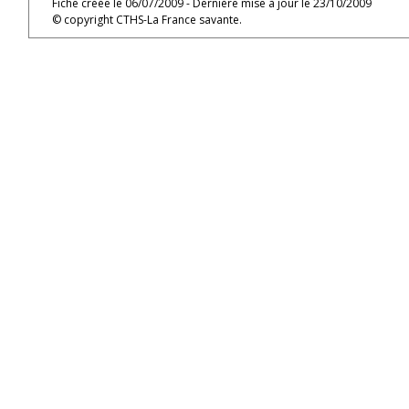
Fiche créée le 06/07/2009 - Dernière mise à jour le 23/10/2009
© copyright CTHS-La France savante.