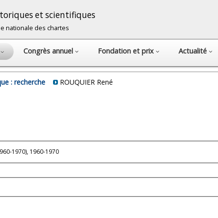
oriques et scientifiques
cole nationale des chartes
Congrès annuel
Fondation et prix
Actualité
s
ue : recherche
ROUQUIER René
Président (1960-1970), 1960-1970