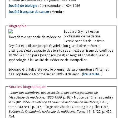
Société de biologie
: Correspondant, 1924-1956
Société française du cancer
: Membre
Biographie
Édouard Grynfelt est un
professeur de médecine.
©Académie nationale de médecine
Il est le petit-fils de Casimir
Grynfelt et le fils de Joseph Grynfelt. Son grand-père, médecin
distingué, s'était expatrié des territoires annexés à l'issue du conflit de
1870-1871. Son père Joseph (ou Josef) enseignait l'obstétrique et la
gynécologie à la Faculté de Médecine de Montpellier.
Edouard Grynfelt a été reçu le premier de sa promotion à l'Internat
des Hôpitaux de Montpellier en 1895. Il devient... (
lire la suite...
)
Sources biographiques
-
Index des membres, des associés et des correspondants de
l’Académie de médecine, 1820-1990
, p. 93. - Notice par Charles Laubry
le 12 juin 1956,
Bulletin de l'Académie nationale de médecine
, 1956,
tome 140-N°19 p. 316. - Éloge par Charles Oberling le 2 juillet 1957,
Bulletin de l'Académie nationale de médecine
, Tome 141-N°22, p. 452-
454.