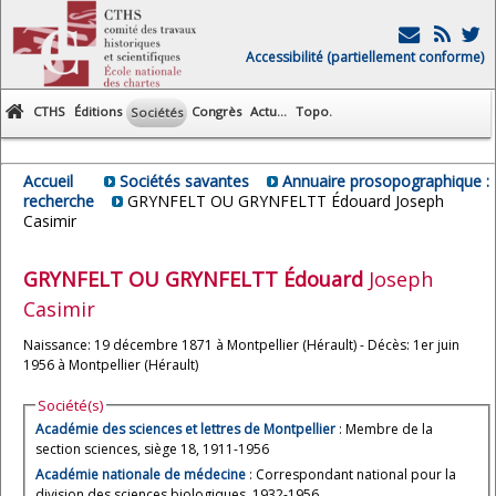
Accessibilité (partiellement conforme)
CTHS
Éditions
Congrès
Actu...
Topo.
Sociétés
Accueil
Sociétés savantes
Annuaire prosopographique :
recherche
GRYNFELT OU GRYNFELTT Édouard Joseph
Casimir
GRYNFELT OU GRYNFELTT
Édouard
Joseph
Casimir
Naissance: 19 décembre 1871 à Montpellier (Hérault) - Décès: 1er juin
1956 à Montpellier (Hérault)
Société(s)
Académie des sciences et lettres de Montpellier
: Membre de la
section sciences, siège 18, 1911-1956
Académie nationale de médecine
: Correspondant national pour la
division des sciences biologiques, 1932-1956