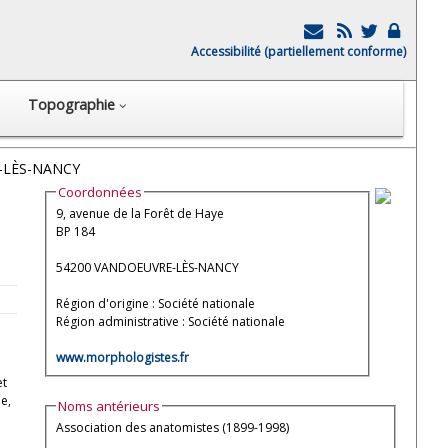
Accessibilité (partiellement conforme)
Topographie
E-LÈS-NANCY
Coordonnées
9, avenue de la Forêt de Haye
BP 184
54200 VANDOEUVRE-LÈS-NANCY
Région d'origine : Société nationale
Région administrative : Société nationale
www.morphologistes.fr
et
e,
Noms antérieurs
Association des anatomistes (1899-1998)