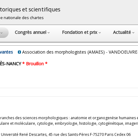
oriques et scientifiques
cole nationale des chartes
Congrès annuel
Fondation et prix
Actualité
s
avantes
Association des morphologistes (AMAES) - VANDOEUVR
-LÈS-NANCY
* Brouillon *
s branches des sciences morphologiques : anatomie et organogenèse humaines 
ire et moléculaire, cytologie, embryologie, histologie, cytogénétique, imageri
, Université René Descartes, 45 rue des Saints-Pères F-75270 Paris Cedex 06