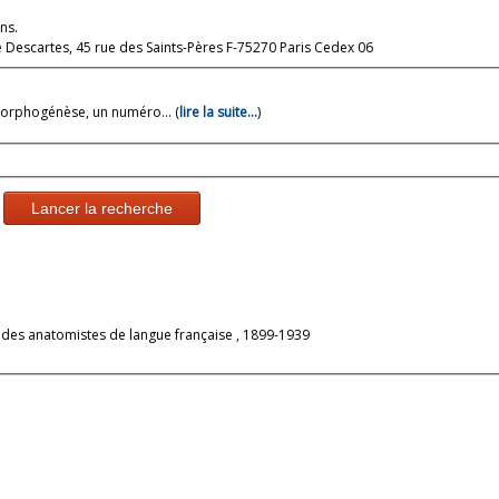
ns.
é Descartes, 45 rue des Saints-Pères F-75270 Paris Cedex 06
orphogénèse, un numéro... (
lire la suite…
)
Lancer la recherche
 des anatomistes de langue française , 1899-1939