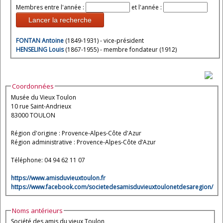
Membres entre l'année :
et l'année :
Lancer la recherche
FONTAN Antoine
(1849-1931) - vice-président
HENSELING Louis
(1867-1955) - membre fondateur (1912)
Coordonnées
Musée du Vieux Toulon
10 rue Saint-Andrieux
83000 TOULON
Région d'origine : Provence-Alpes-Côte d'Azur
Région administrative : Provence-Alpes-Côte d’Azur
Téléphone: 04 94 62 11 07
https://www.amisduvieuxtoulon.fr
https://www.facebook.com/societedesamisduvieuxtoulonetdesaregion/
Noms antérieurs
Société des amis du vieux Toulon