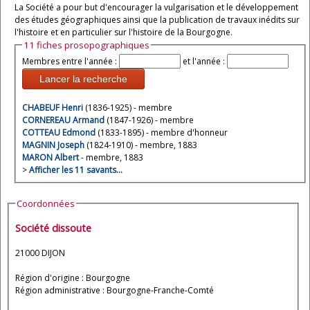
La Société a pour but d'encourager la vulgarisation et le développement
des études géographiques ainsi que la publication de travaux inédits sur
l'histoire et en particulier sur l'histoire de la Bourgogne.
11 fiches prosopographiques
Membres entre l'année :
et l'année :
Lancer la recherche
CHABEUF Henri
(1836-1925) - membre
CORNEREAU Armand
(1847-1926) - membre
COTTEAU Edmond
(1833-1895) - membre d'honneur
MAGNIN Joseph
(1824-1910) - membre, 1883
MARON Albert
- membre, 1883
>
Afficher les 11 savants…
Coordonnées
Société dissoute
21000 DIJON
Région d'origine : Bourgogne
Région administrative : Bourgogne-Franche-Comté