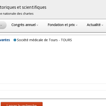
oriques et scientifiques
cole nationale des chartes
Congrès annuel
Fondation et prix
Actualité
s
avantes
Société médicale de Tours - TOURS
Lancer la recherche