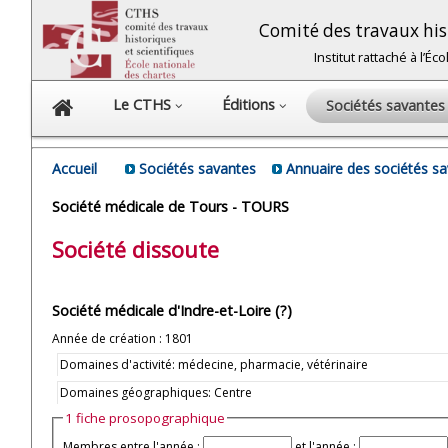
Comité des travaux hist
Institut rattaché à l’É
Le CTHS
Éditions
Sociétés savante
Accueil
Sociétés savantes
Annuaire des sociétés s
Société médicale de Tours - TOURS
Société dissoute
Société médicale d'Indre-et-Loire (?)
Année de création : 1801
Domaines d'activité: médecine, pharmacie, vétérinaire
Domaines géographiques: Centre
1 fiche prosopographique
Membres entre l'année :
et l'année :