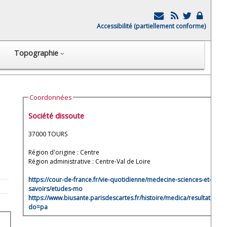
Accessibilité (partiellement conforme)
Topographie
Coordonnées
Société dissoute
37000 TOURS
Région d'origine : Centre
Région administrative : Centre-Val de Loire
https://cour-de-france.fr/vie-quotidienne/medecine-sciences-et-
savoirs/etudes-mo
https://www.biusante.parisdescartes.fr/histoire/medica/resultats/ind
do=pa