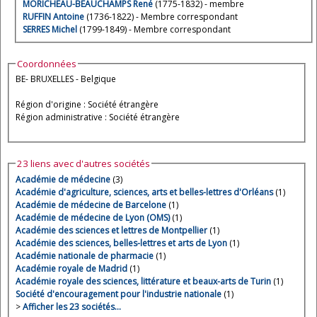
MORICHEAU-BEAUCHAMPS René
(1775-1832) - membre
RUFFIN Antoine
(1736-1822) - Membre correspondant
SERRES Michel
(1799-1849) - Membre correspondant
Coordonnées
BE- BRUXELLES - Belgique
Région d'origine : Société étrangère
Région administrative : Société étrangère
23 liens avec d'autres sociétés
Académie de médecine
(3)
Académie d'agriculture, sciences, arts et belles-lettres d'Orléans
(1)
Académie de médecine de Barcelone
(1)
Académie de médecine de Lyon (OMS)
(1)
Académie des sciences et lettres de Montpellier
(1)
Académie des sciences, belles-lettres et arts de Lyon
(1)
Académie nationale de pharmacie
(1)
Académie royale de Madrid
(1)
Académie royale des sciences, littérature et beaux-arts de Turin
(1)
Société d'encouragement pour l'industrie nationale
(1)
>
Afficher les 23 sociétés…