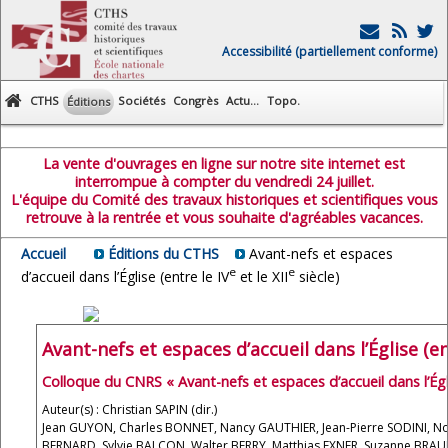
Accessibilité (partiellement conforme)
CTHS
Sociétés
Congrès
Actu...
Topo.
Éditions
La vente d'ouvrages en ligne sur notre site internet est
interrompue à compter du vendredi 24 juillet.
L'équipe du Comité des travaux historiques et scientifiques vous
retrouve à la rentrée et vous souhaite d'agréables vacances.
Accueil
Éditions du CTHS
Avant-nefs et espaces
e
e
d’accueil dans l’Église (entre le IV
et le XII
siècle)
Avant-nefs et espaces d’accueil dans l’Église (en
Colloque du CNRS « Avant-nefs et espaces d’accueil dans l’Égl
Auteur(s) : Christian SAPIN (dir.)
Jean GUYON, Charles BONNET, Nancy GAUTHIER, Jean-Pierre SODINI, 
BERNARD, Sylvie BALCON, Walter BERRY, Matthias EXNER, Suzanne BRAUN,