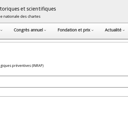
oriques et scientifiques
cole nationale des chartes
s
Congrès annuel
Fondation et prix
Actualité
ogiques préventives (INRAP)