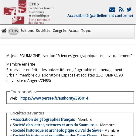
Accessibilité (partiellement conforme)
Éditions
Sociétés
Congrès
Actu...
Topo.
CTHS
M. Jean SOUMAGNE - section “Sciences géographiques et environnement”
Membre émérite
Professeur émérite des universités en géographie et aménagement
urbain, membre du laboratoire Espaces et sociétés (ESO, UMR 6590,
université d'Angers/CNRS)
Coordonnées
Web :
https://www.persee.fr/authority/395014
Sociétés savantes
>
Association de géographes français
- Membre
>
Société des lettres, sciences et arts du Saumurois
- Membre
>
Société historique et archéologique du Val de Sèvre
- Membre
>
Société historique et scientifique des Deux-Sèvres
- Membre