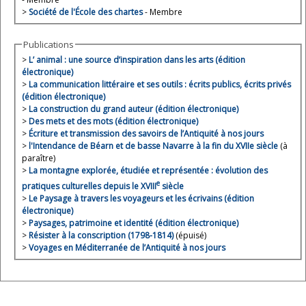
>
Société de l'École des chartes
- Membre
Publications
>
L’ animal : une source d’inspiration dans les arts (édition
électronique)
>
La communication littéraire et ses outils : écrits publics, écrits privés
(édition électronique)
>
La construction du grand auteur (édition électronique)
>
Des mets et des mots (édition électronique)
>
Écriture et transmission des savoirs de l’Antiquité à nos jours
>
l'Intendance de Béarn et de basse Navarre à la fin du XVIIe siècle
(à
paraître)
>
La montagne explorée, étudiée et représentée : évolution des
e
pratiques culturelles depuis le XVIII
siècle
>
Le Paysage à travers les voyageurs et les écrivains (édition
électronique)
>
Paysages, patrimoine et identité (édition électronique)
>
Résister à la conscription (1798-1814)
(épuisé)
>
Voyages en Méditerranée de l’Antiquité à nos jours