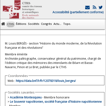
Accessibilité (partiellement conforme)
Éditions
Sociétés
Congrès
Actu...
Topo.
CTHS
M. Louis BERGÈS - section “Histoire du monde moderne, de la Révolution
française et des révolutions”
Membre émérite
Archiviste paléographe, conservateur général du patrimoine, chargé de
l'édition critique des mémoires des intendants de Béarn et Basse-
Navarre, Pinon et Le Bret, publiée par le CTHS
Coordonnées
Web :
https://data.bnf.fr/fr/12078318/louis_berges/
Sociétés savantes
>
Académie Montesquieu
- Membre honoraire
>
Le Souvenir napoléonien, société française d'histoire napoléonienne
- Membre