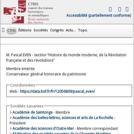
Accessibilité (partiellement conforme)
Éditions
Sociétés
Congrès
Actu...
Topo.
CTHS
M. Pascal EVEN - section “Histoire du monde moderne, de la Révolution
française et des révolutions”
Membre émérite
Conservateur général honoraire du patrimoine
Coordonnées
Web :
https://data.bnf.fr/fr/12056809/pascal_even/
Sociétés savantes
>
Académie de Saintonge
- Membre
>
Académie des belles-lettres, sciences et arts de La Rochelle
-
Président
>
Académie des sciences d'Outre-Mer
- Membre correspondant
>
Fédération des sociétés savantes de la Charente-Maritime
-