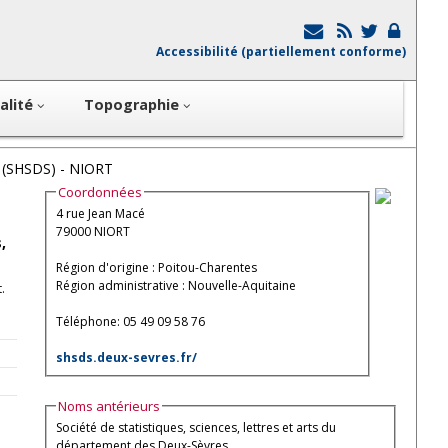
Accessibilité (partiellement conforme)
alité
Topographie
s (SHSDS) - NIORT
Coordonnées
4 rue Jean Macé
79000 NIORT
,
Région d'origine : Poitou-Charentes
Région administrative : Nouvelle-Aquitaine
.
Téléphone: 05 49 09 58 76
shsds.deux-sevres.fr/
Noms antérieurs
Société de statistiques, sciences, lettres et arts du
département des Deux-Sèvres