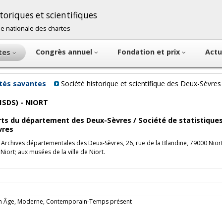
oriques et scientifiques
cole nationale des chartes
Congrès annuel
Fondation et prix
Actu
ntes
étés savantes
Société historique et scientifique des Deux-Sèvre
HSDS) - NIORT
arts du département des Deux-Sèvres / Société de statistiques
vres
x Archives départementales des Deux-Sèvres, 26, rue de la Blandine, 79000 Niort
ort; aux musées de la ville de Niort.
oyen Âge, Moderne, Contemporain-Temps présent