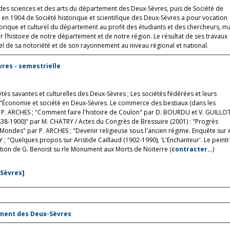
des sciences et des arts du département des Deux-Sèvres, puis de Société de
, en 1904 de Société historique et scientifique des Deux-Sèvres a pour vocation
torique et culturel du département au profit des étudiants et des chercheurs, m
 l’histoire de notre département et de notre région. Le résultat de ses travaux
l de sa notoriété et de son rayonnement au niveau régional et national.
vres - semestrielle
étés savantes et culturelles des Deux-Sèvres ; Les sociétés fédérées et leurs
 : "Économie et société en Deux-Sèvres. Le commerce des bestiaux (dans les
par P. ARCHES ; "Comment faire l'histoire de Coulon" par D. BOURDU et V. GUILLOT
38-1900)" par M. CHATRY / Actes du Congrès de Bressuire (2001) : "Progrès
Mondes" par P. ARCHES ; "Devenir religieuse sous l'ancien régime. Enquête sur 
 ; "Quelques propos sur Aristide Caillaud (1902-1990), 'L'Enchanteur'. Le peint
ion de G. Benoist su rle Monument aux Morts de Noiterre (
contracter…
)
-Sèvres]
ement des Deux-Sèvres