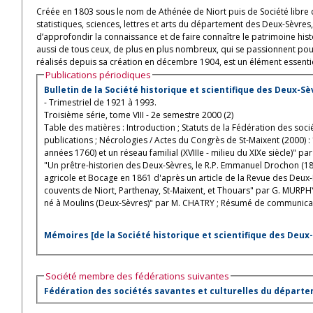
Créée en 1803 sous le nom de Athénée de Niort puis de Société libre 
statistiques, sciences, lettres et arts du département des Deux-Sèvres
d’approfondir la connaissance et de faire connaître le patrimoine his
aussi de tous ceux, de plus en plus nombreux, qui se passionnent pour
réalisés depuis sa création en décembre 1904, est un élément essentie
Publications périodiques
Bulletin de la Société historique et scientifique des Deux-Sè
- Trimestriel de 1921 à 1993.
Troisième série, tome VIII - 2e semestre 2000 (2)
Table des matières : Introduction ; Statuts de la Fédération des soci
publications ; Nécrologies / Actes du Congrès de St-Maixent (2000)
années 1760) et un réseau familial (XVIIIe - milieu du XIXe siècle)" 
"Un prêtre-historien des Deux-Sèvres, le R.P. Emmanuel Drochon (18
agricole et Bocage en 1861 d'après un article de la Revue des Deux-
couvents de Niort, Parthenay, St-Maixent, et Thouars" par G. MURPHY
né à Moulins (Deux-Sèvres)" par M. CHATRY ; Résumé de communicat
Mémoires [de la Société historique et scientifique des Deux
Société membre des fédérations suivantes
Fédération des sociétés savantes et culturelles du départ