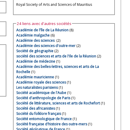
Royal Society of Arts and Sciences of Mauritius
24 liens avec d'autres sociétés
Académie de l'île de La Réunion
(8)
Académie malgache
(6)
Académie des sciences
(2)
Académie des sciences d'outre-mer
(2)
Société de géographie
(2)
société des sciences et arts de l'ïle de la Réunion
(2)
Académie de médecine
(1)
Académie des belles-lettres, sciences et arts de La
Rochelle
(1)
Académie mauricienne
(1)
Académie royale des sciences
(1)
Les naturalistes parisiens
(1)
Société académique de l'Aube
(1)
Société d'anthropologie de Paris
(1)
Société de littérature, sciences et arts de Rochefort
(1)
Société des africanistes
(1)
Société du folklore français
(1)
Société entomologique de France
(1)
Société française d'histoire des outre-mers
(1)
Société géologique de France
(1)