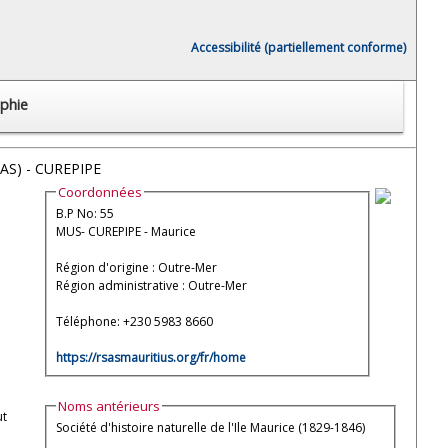
Accessibilité (partiellement conforme)
phie
RSAS) - CUREPIPE
Coordonnées
B.P No: 55
MUS- CUREPIPE - Maurice
Région d'origine : Outre-Mer
Région administrative : Outre-Mer
Téléphone: +230 5983 8660
https://rsasmauritius.org/fr/home
Noms antérieurs
ut
Société d'histoire naturelle de l'Ile Maurice (1829-1846)