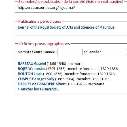
Exemple(s) de publication de la société (liste non exhaustive)
https://rsasmauritius.org/fr/journal/
Publications périodiques
Journal of the Royal Society of Arts and Sciences of Mauritius
19 fiches prosopographiques
Membres entre l'année :
et l'année :
BARBEAU Gabriel
(1866-1940) - membre
BOJER Wenceslas
(1795-1856) - membre fondateur, 1829-1856
BOUTON Louis
(1800-1878) - membre fondateur, 1829-1878
CHAPUS Georges-Sully
(1887-1964) - membre, 1839-1953
DARUTY de GRANDPRE Albert
(1853-1928) - secrétaire
>
Afficher les 19 savants…