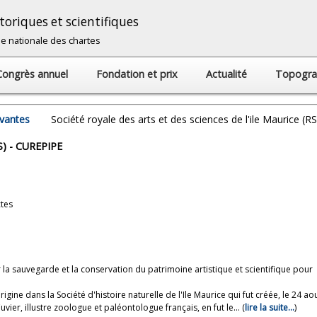
oriques et scientifiques
cole nationale des chartes
Congrès annuel
Fondation et prix
Actualité
Topogra
avantes
Société royale des arts et des sciences de l'ile Maurice (
AS) - CUREPIPE
ctes
a sauvegarde et la conservation du patrimoine artistique et scientifique pour
igine dans la Société d'histoire naturelle de l'Ile Maurice qui fut créée, le 24 ao
ier, illustre zoologue et paléontologue français, en fut le... (
lire la suite...
)