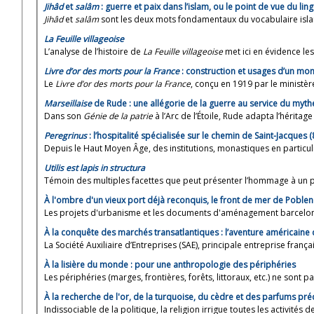
Jihâd
et
salâm
: guerre et paix dans l’islam, ou le point de vue du ling
Jihâd
et
salâm
sont les deux mots fondamentaux du vocabulaire islam
La Feuille villageoise
L’analyse de l’histoire de
La Feuille villageoise
met ici en évidence les 
Livre d’or des morts pour la France
: construction et usages d’un mo
Le
Livre d’or des morts pour la France
, conçu en 1919 par le ministère
Marseillaise
de Rude : une allégorie de la guerre au service du mythe
Dans son
Génie de la patrie
à l’Arc de l’Étoile, Rude adapta l’héritage 
Peregrinus
: l’hospitalité spécialisée sur le chemin de Saint-Jacques 
Depuis le Haut Moyen Âge, des institutions, monastiques en particulie
Utilis est lapis in structura
Témoin des multiples facettes que peut présenter l’hommage à un pr
À l'ombre d'un vieux port déjà reconquis, le front de mer de Pobleno
Les projets d'urbanisme et les documents d'aménagement barcelonai
À la conquête des marchés transatlantiques : l’aventure américaine d
La Société Auxiliaire d’Entreprises (SAE), principale entreprise frança
À la lisière du monde : pour une anthropologie des périphéries
Les périphéries (marges, frontières, forêts, littoraux, etc.) ne sont p
À la recherche de l'or, de la turquoise, du cèdre et des parfums pré
Indissociable de la politique, la religion irrigue toutes les activités de 