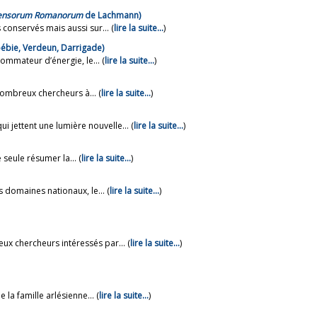
mensorum Romanorum
de Lachmann)
conservés mais aussi sur... (
lire la suite…
)
Lapébie, Verdeun, Darrigade)
mmateur d’énergie, le... (
lire la suite…
)
ombreux chercheurs à... (
lire la suite…
)
jettent une lumière nouvelle... (
lire la suite…
)
 seule résumer la... (
lire la suite…
)
s domaines nationaux, le... (
lire la suite…
)
ux chercheurs intéressés par... (
lire la suite…
)
la famille arlésienne... (
lire la suite…
)