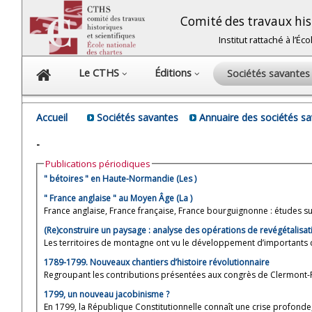
Comité des travaux hist
Institut rattaché à l’É
Le CTHS
Éditions
Sociétés savante
Accueil
Sociétés savantes
Annuaire des sociétés s
-
Publications périodiques
" bétoires " en Haute-Normandie (Les )
" France anglaise " au Moyen Âge (La )
France anglaise, France française, France bourguignonne : études sur 
(Re)construire un paysage : analyse des opérations de revégétalisati
Les territoires de montagne ont vu le développement d’importants d
1789-1799. Nouveaux chantiers d’histoire révolutionnaire
Regroupant les contributions présentées aux congrès de Clermont-Fer
1799, un nouveau jacobinisme ?
En 1799, la République Constitutionnelle connaît une crise profonde,