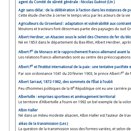
agent du Comité de sûreté générale : Nicolas Guénot (Un )
Agir sans délai : de la délibération à l’action dans les instances de 
Cette étude cherche à cerner le temps vécu par les acteurs de la vie po
Agriculteurs du Groenland : adaptation et vulnérabilité aux contra
Moutons et tracteurs font désormais partie des paysages du sud Groe
Albert Herdner, un Alsacien sous le soleil des Chemins de fer du Mid
Né en 1853 dans le département du Bas-Rhin, Albert Herdner, après de
er
Albert I
de Monaco et le rapprochement franco-allemand avant la
Les relations franco-allemandes sont au centre des préoccupations in
er
Albert I
et l’Institut international de la paix : une tentative pacifis
er
Par son ordonnance 1041 du 20 février 1903, le prince Albert I
de M
Albert Sarraut, 1872-1962, des sommets de l’État à l’oubli
e
Peu d’hommes politiques de la III
République ont eu une carrière pub
Albertville : emprises sportives et aménagement territorial
Le territoire d’Albertville a fourni en 1992 un bel exemple de la volonté
Albin Haller
Né dans un milieu modeste alsacien, Albin Haller est l’auteur de trava
aléas de la transmission (Les )
La question de la transmission sous des formes variées, et selon de