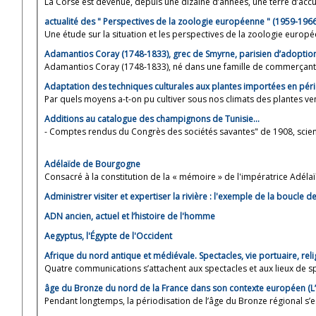
La Corse est devenue, depuis une dizaine d’années, une terre d’accue
actualité des " Perspectives de la zoologie européenne " (1959-1966)
Une étude sur la situation et les perspectives de la zoologie europée
Adamantios Coray (1748-1833), grec de Smyrne, parisien d’adoptio
Adamantios Coray (1748-1833), né dans une famille de commerçants e
Adaptation des techniques culturales aux plantes importées en péri
Par quels moyens a-t-on pu cultiver sous nos climats des plantes venu
Additions au catalogue des champignons de Tunisie...
- Comptes rendus du Congrès des sociétés savantes" de 1908, scie
Adélaïde de Bourgogne
Consacré à la constitution de la « mémoire » de l'impératrice Adélaïd
Administrer visiter et expertiser la rivière : l'exemple de la boucle de
ADN ancien, actuel et l’histoire de l'homme
Aegyptus, l'Égypte de l'Occident
Afrique du nord antique et médiévale. Spectacles, vie portuaire, rel
Quatre communications s’attachent aux spectacles et aux lieux de spe
âge du Bronze du nord de la France dans son contexte européen (L’
Pendant longtemps, la périodisation de l’âge du Bronze régional s’es