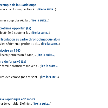
 L’exemple de la Guadeloupe
ises ne donna pas lieu à... (
lire la suite…
)
er coup d’arrêt, la... (
lire la suite…
)
ncrétisme opportun (Le)
tinée à soutenir le... (
lire la suite…
)
onfrontation au cadre chronoclimatique alpin
 les sédiments profonds du... (
lire la suite…
)
niçoise en 1945
is en permission à Nice,... (
lire la suite…
)
re du for privé (Le)
famille d’officiers moyens... (
lire la suite…
)
ure des campagnes et sont... (
lire la suite…
)
 la République et l’Empire
rée variable. Définie... (
lire la suite…
)