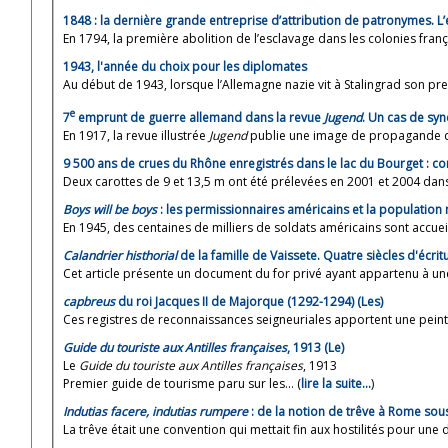
1848 : la dernière grande entreprise d’attribution de patronymes.
En 1794, la première abolition de l’esclavage dans les colonies frança
1943, l'année du choix pour les diplomates
Au début de 1943, lorsque l’Allemagne nazie vit à Stalingrad son premi
e
7
emprunt de guerre allemand dans la revue
Jugend
. Un cas de sy
En 1917, la revue illustrée
Jugend
publie une image de propagande des
9 500 ans de crues du Rhône enregistrés dans le lac du Bourget : c
Deux carottes de 9 et 13,5 m ont été prélevées en 2001 et 2004 dans
Boys will be boys
: les permissionnaires américains et la population 
En 1945, des centaines de milliers de soldats américains sont accueill
Calandrier histhorial
de la famille de Vaissete. Quatre siècles d'écritu
Cet article présente un document du for privé ayant appartenu à une 
capbreus
du roi Jacques II de Majorque (1292-1294) (Les)
Ces registres de reconnaissances seigneuriales apportent une peint
Guide du touriste aux Antilles françaises
, 1913 (Le)
Le
Guide du touriste aux Antilles françaises
, 1913
Premier guide de tourisme paru sur les... (
lire la suite…
)
Indutias facere, indutias rumpere
: de la notion de trêve à Rome sous
La trêve était une convention qui mettait fin aux hostilités pour une du