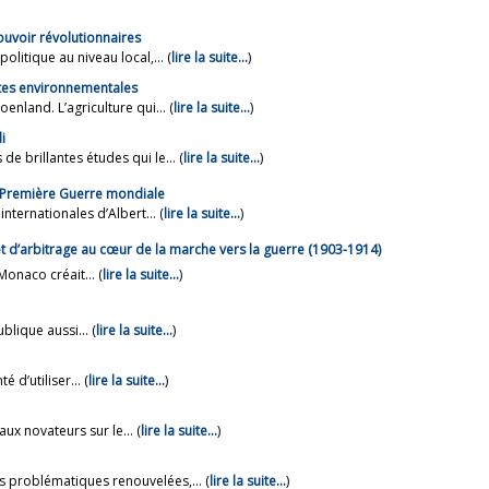
pouvoir révolutionnaires
litique au niveau local,... (
lire la suite…
)
intes environnementales
nland. L’agriculture qui... (
lire la suite…
)
i
 brillantes études qui le... (
lire la suite…
)
 Première Guerre mondiale
ternationales d’Albert... (
lire la suite…
)
te et d’arbitrage au cœur de la marche vers la guerre (1903-1914)
onaco créait... (
lire la suite…
)
lique aussi... (
lire la suite…
)
 d’utiliser... (
lire la suite…
)
ux novateurs sur le... (
lire la suite…
)
s problématiques renouvelées,... (
lire la suite…
)