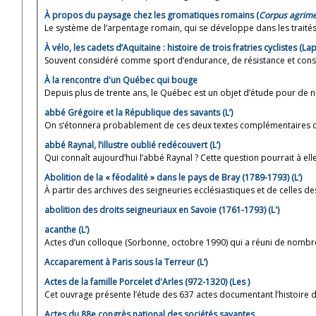
À propos du paysage chez les gromatiques romains (
Corpus agri
Le système de l’arpentage romain, qui se développe dans les traités 
À vélo, les cadets d’Aquitaine : histoire de trois fratries cyclistes (
Souvent considéré comme sport d’endurance, de résistance et conso
À la rencontre d'un Québec qui bouge
Depuis plus de trente ans, le Québec est un objet d’étude pour de n
abbé Grégoire et la République des savants (L’)
On s’étonnera probablement de ces deux textes complémentaires qui 
abbé Raynal, l’illustre oublié redécouvert (L’)
Qui connaît aujourd’hui l’abbé Raynal ? Cette question pourrait à elle
Abolition de la « féodalité » dans le pays de Bray (1789-1793) (L’)
À partir des archives des seigneuries ecclésiastiques et de celles de
abolition des droits seigneuriaux en Savoie (1761-1793) (L')
acanthe (L’)
Actes d’un colloque (Sorbonne, octobre 1990) qui a réuni de nombre
Accaparement à Paris sous la Terreur (L’)
Actes de la famille Porcelet d'Arles (972-1320) (Les )
Cet ouvrage présente l’étude des 637 actes documentant l’histoire de 
Actes du 88e congrès national des sociétés savantes