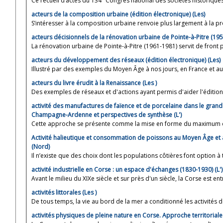
Ce recueil d’actes du 134
Congrès national des sociétés historiques e
acteurs de la composition urbaine (édition électronique) (Les)
S’intéresser à la composition urbaine renvoie plus largement à la prod
La rénovation urbaine de Pointe-à-Pitre (1961-1981) servit de front pi
acteurs du développement des réseaux (édition électronique) (Les)
Illustré par des exemples du Moyen Âge à nos jours, en France et au-d
acteurs du livre érudit à la Renaissance (Les )
Des exemples de réseaux et d'actions ayant permis d'aider l'édition d
activité des manufactures de faïence et de porcelaine dans le grand 
Champagne-Ardenne et perspectives de synthèse (L')
Cette approche se présente comme la mise en forme du maximum de 
Activité halieutique et consommation de poissons au Moyen Âge et à 
(Nord)
Il n’existe que des choix dont les populations côtières font option à 
activité industrielle en Corse : un espace d'échanges (1830-1930) (L')
Avant le milieu du XIXe siècle et sur près d'un siècle, la Corse est entr
activités littorales (Les )
De tous temps, la vie au bord de la mer a conditionné les activités d
activités physiques de pleine nature en Corse. Approche territoriale