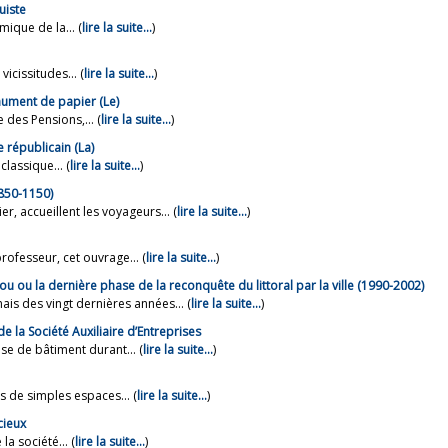
uiste
ique de la... (
lire la suite…
)
vicissitudes... (
lire la suite…
)
nument de papier (Le)
 des Pensions,... (
lire la suite…
)
 républicain (La)
classique... (
lire la suite…
)
(850-1150)
r, accueillent les voyageurs... (
lire la suite…
)
ofesseur, cet ouvrage... (
lire la suite…
)
u ou la dernière phase de la reconquête du littoral par la ville (1990-2002)
s des vingt dernières années... (
lire la suite…
)
e la Société Auxiliaire d’Entreprises
ise de bâtiment durant... (
lire la suite…
)
as de simples espaces... (
lire la suite…
)
cieux
la société... (
lire la suite…
)