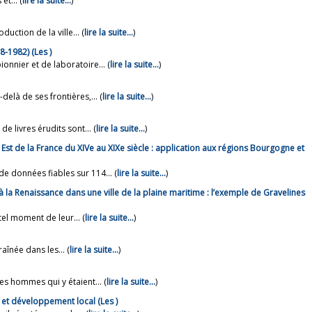
t... (
lire la suite…
)
uction de la ville... (
lire la suite…
)
acteurs décisionnels de la rénovation urbaine de Pointe-à-Pitre (1958-1982) (Les )
onnier et de laboratoire... (
lire la suite…
)
elà de ses frontières,... (
lire la suite…
)
e livres érudits sont... (
lire la suite…
)
Est de la France du XIVe au XIXe siècle : application aux régions Bourgogne et
données fiables sur 114... (
lire la suite…
)
la Renaissance dans une ville de la plaine maritime : l’exemple de Gravelines
tel moment de leur... (
lire la suite…
)
aînée dans les... (
lire la suite…
)
es hommes qui y étaient... (
lire la suite…
)
 et développement local (Les )