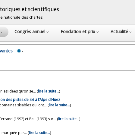
oriques et scientifiques
cole nationale des chartes
Congrès annuel
Fondation et prix
Actualité
s
avantes
-
les idées qu’on se... (
lire la suite…
)
on des pistes de ski à l’Alpe d’Huez
omaines skiables qui ont... (
lire la suite…
)
rand (1992) et Pau (1993) sur... (
lire la suite…
)
 marquée par... (
lire la suite…
)