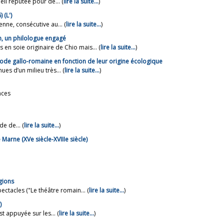
il réputée pour de... (
lire la suite…
)
 (L')
nne, consécutive au... (
lire la suite…
)
n, un philologue engagé
n soie originaire de Chio mais... (
lire la suite…
)
ode gallo-romaine en fonction de leur origine écologique
es d’un milieu très... (
lire la suite…
)
nces
e de... (
lire la suite…
)
 Marne (XVe siècle-XVIIIe siècle)
igions
ctacles ("Le théâtre romain... (
lire la suite…
)
)
t appuyée sur les... (
lire la suite…
)