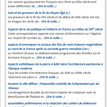
Les raisons qui poussent les Français vers l’Asie au XIXe siècle sont
assez différentes de... (
lire la suite…
)
Asie et les graveurs de la fin du Moyen Âge (L')
Les graveurs de la fin du XVe siècle et du début du XVIe siècle ont mis
en images les récits de... (
lire la suite…
)
e
Aspects de la vie politique et militaire en France au milieu du XIX
siècle
Cette correspondance apporte une masse d'informations sur l'Algérie,
sur l'esprit de l'armée ou... (
lire la suite…
)
aspects économiques et sociaux des flux de main-d'œuvre maghrébine
au nord de la France après la seconde guerre mondiale (Les )
Le moment clé pour la sédentarisation progressive des familles sur le
territoire français a... (
lire la suite…
)
Aspects esthétiques de la pierre à bâtir dans l'architecture parisienne à
l'époque moderne
Tous les traités d'architecture français, du XVIe au XVIIIe siècle,
réservent une place à... (
lire la suite…
)
Assainir la ville diffuse : l’impossible contrôle de l’urbanisation par les
réseaux
L’aménagement durable du territoire impose de composer avec la
densification de l’habitat et... (
lire la suite…
)
assemblées préliminaires et la rédaction des cahiers de doléances