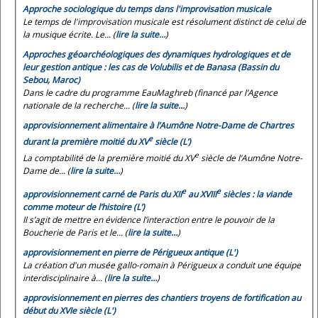
Approche sociologique du temps dans l'improvisation musicale
Le temps de l'improvisation musicale est résolument distinct de celui de
la musique écrite. Le... (
lire la suite…
)
Approches géoarchéologiques des dynamiques hydrologiques et de
leur gestion antique : les cas de Volubilis et de Banasa (Bassin du
Sebou, Maroc)
Dans le cadre du programme EauMaghreb (financé par l’Agence
nationale de la recherche... (
lire la suite…
)
approvisionnement alimentaire à l’Aumône Notre-Dame de Chartres
e
durant la première moitié du XV
siècle (L’)
e
La comptabilité de la première moitié du XV
siècle de l’Aumône Notre-
Dame de... (
lire la suite…
)
e
e
approvisionnement carné de Paris du XII
au XVIII
siècles : la viande
comme moteur de l’histoire (L’)
Il s’agit de mettre en évidence l’interaction entre le pouvoir de la
Boucherie de Paris et le... (
lire la suite…
)
approvisionnement en pierre de Périgueux antique (L')
La création d'un musée gallo-romain à Périgueux a conduit une équipe
interdisciplinaire à... (
lire la suite…
)
approvisionnement en pierres des chantiers troyens de fortification au
début du XVIe siècle (L')