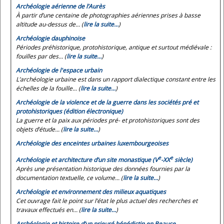
Archéologie aérienne de l’Aurès
À partir d’une centaine de photographies aériennes prises à basse
altitude au-dessus de... (
lire la suite…
)
Archéologie dauphinoise
Périodes préhistorique, protohistorique, antique et surtout médiévale :
fouilles par des... (
lire la suite…
)
Archéologie de l'espace urbain
L’archéologie urbaine est dans un rapport dialectique constant entre les
échelles de la fouille... (
lire la suite…
)
Archéologie de la violence et de la guerre dans les sociétés pré et
protohistoriques (édition électronique)
La guerre et la paix aux périodes pré- et protohistoriques sont des
objets d’étude... (
lire la suite…
)
Archéologie des enceintes urbaines luxembourgeoises
e
e
Archéologie et architecture d’un site monastique (V
-XX
siècle)
Après une présentation historique des données fournies par la
documentation textuelle, ce volume... (
lire la suite…
)
Archéologie et environnement des milieux aquatiques
Cet ouvrage fait le point sur l’état le plus actuel des recherches et
travaux effectués en... (
lire la suite…
)
Archéologie et histoire d’un prieuré bénédictin en Beauce