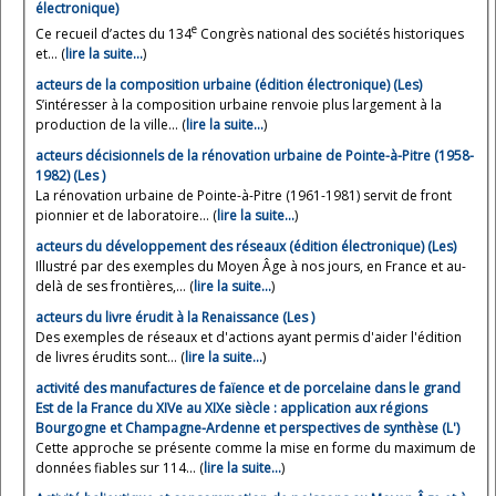
électronique)
e
Ce recueil d’actes du 134
Congrès national des sociétés historiques
et... (
lire la suite…
)
acteurs de la composition urbaine (édition électronique) (Les)
S’intéresser à la composition urbaine renvoie plus largement à la
production de la ville... (
lire la suite…
)
acteurs décisionnels de la rénovation urbaine de Pointe-à-Pitre (1958-
1982) (Les )
La rénovation urbaine de Pointe-à-Pitre (1961-1981) servit de front
pionnier et de laboratoire... (
lire la suite…
)
acteurs du développement des réseaux (édition électronique) (Les)
Illustré par des exemples du Moyen Âge à nos jours, en France et au-
delà de ses frontières,... (
lire la suite…
)
acteurs du livre érudit à la Renaissance (Les )
Des exemples de réseaux et d'actions ayant permis d'aider l'édition
de livres érudits sont... (
lire la suite…
)
activité des manufactures de faïence et de porcelaine dans le grand
Est de la France du XIVe au XIXe siècle : application aux régions
Bourgogne et Champagne-Ardenne et perspectives de synthèse (L')
Cette approche se présente comme la mise en forme du maximum de
données fiables sur 114... (
lire la suite…
)