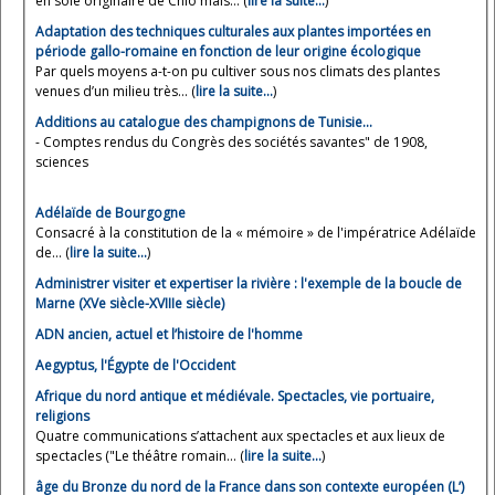
en soie originaire de Chio mais... (
lire la suite…
)
Adaptation des techniques culturales aux plantes importées en
période gallo-romaine en fonction de leur origine écologique
Par quels moyens a-t-on pu cultiver sous nos climats des plantes
venues d’un milieu très... (
lire la suite…
)
Additions au catalogue des champignons de Tunisie...
- Comptes rendus du Congrès des sociétés savantes" de 1908,
sciences
Adélaïde de Bourgogne
Consacré à la constitution de la « mémoire » de l'impératrice Adélaïde
de... (
lire la suite…
)
Administrer visiter et expertiser la rivière : l'exemple de la boucle de
Marne (XVe siècle-XVIIIe siècle)
ADN ancien, actuel et l’histoire de l'homme
Aegyptus, l'Égypte de l'Occident
Afrique du nord antique et médiévale. Spectacles, vie portuaire,
religions
Quatre communications s’attachent aux spectacles et aux lieux de
spectacles ("Le théâtre romain... (
lire la suite…
)
âge du Bronze du nord de la France dans son contexte européen (L’)