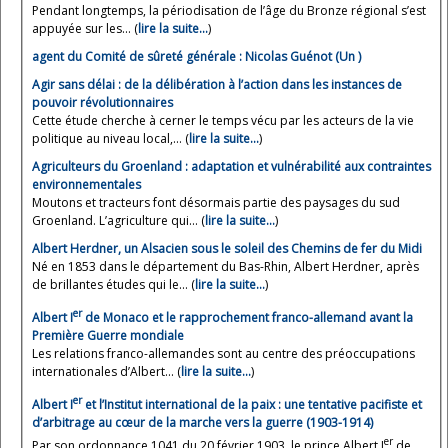
Pendant longtemps, la périodisation de l’âge du Bronze régional s’est
appuyée sur les... (
lire la suite…
)
agent du Comité de sûreté générale : Nicolas Guénot (Un )
Agir sans délai : de la délibération à l’action dans les instances de
pouvoir révolutionnaires
Cette étude cherche à cerner le temps vécu par les acteurs de la vie
politique au niveau local,... (
lire la suite…
)
Agriculteurs du Groenland : adaptation et vulnérabilité aux contraintes
environnementales
Moutons et tracteurs font désormais partie des paysages du sud
Groenland. L’agriculture qui... (
lire la suite…
)
Albert Herdner, un Alsacien sous le soleil des Chemins de fer du Midi
Né en 1853 dans le département du Bas-Rhin, Albert Herdner, après
de brillantes études qui le... (
lire la suite…
)
er
Albert I
de Monaco et le rapprochement franco-allemand avant la
Première Guerre mondiale
Les relations franco-allemandes sont au centre des préoccupations
internationales d’Albert... (
lire la suite…
)
er
Albert I
et l’Institut international de la paix : une tentative pacifiste et
d’arbitrage au cœur de la marche vers la guerre (1903-1914)
er
Par son ordonnance 1041 du 20 février 1903, le prince Albert I
de