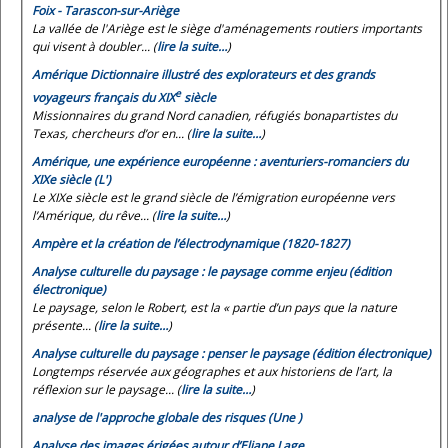
Foix - Tarascon-sur-Ariège
La vallée de l'Ariège est le siège d'aménagements routiers importants
qui visent à doubler... (
lire la suite…
)
Amérique Dictionnaire illustré des explorateurs et des grands
e
voyageurs français du XIX
siècle
Missionnaires du grand Nord canadien, réfugiés bonapartistes du
Texas, chercheurs d’or en... (
lire la suite…
)
Amérique, une expérience européenne : aventuriers-romanciers du
XIXe siècle (L')
Le XIXe siècle est le grand siècle de l’émigration européenne vers
l’Amérique, du rêve... (
lire la suite…
)
Ampère et la création de l’électrodynamique (1820-1827)
Analyse culturelle du paysage : le paysage comme enjeu (édition
électronique)
Le paysage, selon le
Robert
, est la « partie d’un pays que la nature
présente... (
lire la suite…
)
Analyse culturelle du paysage : penser le paysage (édition électronique)
Longtemps réservée aux géographes et aux historiens de l’art, la
réflexion sur le paysage... (
lire la suite…
)
analyse de l'approche globale des risques (Une )
Analyse des images érigées autour d’Eliane Lage