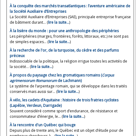
À la conquête des marchés transatlantiques : l’aventure américaine de
la Société Auxiliaire d’Entreprises
La Société Auxiliaire d’Entreprises (SAE), principale entreprise française
de bâtiment durant... (
lire la suite…
)
À la lisière du monde : pour une anthropologie des périphéries
Les périphéries (marges, frontières, forêts, littoraux, etc.) ne sont pas
de simples espaces... (
lire la suite…
)
À la recherche de l'or, de la turquoise, du cèdre et des parfums
précieux
Indissociable de la politique, la religion irrigue toutes les activités de
la société... (
lire la suite…
)
À propos du paysage chez les gromatiques romains (
Corpus
agrimensorum Romanorum
de Lachmann)
Le système de l’arpentage romain, qui se développe dans les traités
conservés mais aussi sur... (
lire la suite…
)
À vélo, les cadets d’Aquitaine : histoire de trois fratries cyclistes
(Lapébie, Verdeun, Darrigade)
Souvent considéré comme sport d’endurance, de résistance et
consommateur d’énergie, le... (
lire la suite…
)
À la rencontre d'un Québec qui bouge
Depuis plus de trente ans, le Québec est un objet d’étude pour de
nombreux chercheurs à... (
lire la suite…
)