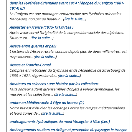
dans les Pyrénées-Orientales avant 1914 : l’épopée du Canigou (1881-
1914) (L’)
Le Canigou est une montagne remarquable des Pyrénées orientales
françaises, non par sa hauteur... (
lire la suite…
)
Alpinistes en France (1875-1919) (Les )
Après avoir cerné l’originalité de la composition sociale des alpinistes,
l’auteur en... (
lire la suite…
)
Alsace entre guerres et paix
L’histoire de l’Alsace rurale, connue depuis plus de deux millénaires, est
trop souvent... (
lire la suite…
)
Alsace et Franche-Comté
Comptes et matricules du Gymnase et de l’Académie de Strasbourg de
1538 à 1621, régression du... (
lire la suite…
)
Amateurs en sciences : une histoire par les collections
Faits sociaux autant qu’ensembles d’objets à valeur symbolique, les
musées et les collections... (
lire la suite…
)
ambre en Méditerranée à l'âge du bronze (L')
Notre but est d'étudier les échanges entre les rivages méditerranéens
et leurs zones de... (
lire la suite…
)
aménagements hydrauliques du mont Vinaigrier à Nice (Les )
Aménagements routiers en Ariège et perception du paysage: le tronçon