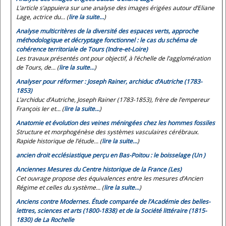
L’article s’appuiera sur une analyse des images érigées autour d’Eliane
Lage, actrice du... (
lire la suite…
)
Analyse multicritères de la diversité des espaces verts, approche
méthodologique et décryptage fonctionnel : le cas du schéma de
cohérence territoriale de Tours (Indre-et-Loire)
Les travaux présentés ont pour objectif, à l’échelle de l’agglomération
de Tours, de... (
lire la suite…
)
Analyser pour réformer : Joseph Rainer, archiduc d’Autriche (1783-
1853)
L’archiduc d’Autriche, Joseph Rainer (1783-1853), frère de l’empereur
François Ier et... (
lire la suite…
)
Anatomie et évolution des veines méningées chez les hommes fossiles
Structure et morphogénèse des systèmes vasculaires cérébraux.
Rapide historique de l’étude... (
lire la suite…
)
ancien droit ecclésiastique perçu en Bas-Poitou : le boisselage (Un )
Anciennes Mesures du Centre historique de la France (Les)
Cet ouvrage propose des équivalences entre les mesures d’Ancien
Régime et celles du système... (
lire la suite…
)
Anciens contre Modernes. Étude comparée de l’Académie des belles-
lettres, sciences et arts (1800-1838) et de la Société littéraire (1815-
1830) de La Rochelle