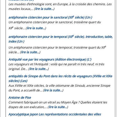
Les musées d’ethnologie sont, en Europe, à la croisée des chemins. Les
musées locaux,... (
lire la suite…
)
e
antiphonaire cistercien pour le sanctoral (XII
siècle) (Un )
Un antiphonaire cistercien pour le sanctoral, troisième quart du
e
XII
siècle... (
lire la suite…
)
e
antiphonaire cistercien pour le temporal (XII
siècle). Introduction, table,
index (Un )
e
Un antiphonaire cistercien pour le temporal, troisième quart du XII
siècle... (
lire la suite…
)
Antiquité vue par les voyageurs (édition électronique) (L')
Les voyageurs et l’Antiquité : voilà qui ne paraît ni très neuf, ni très
original. De... (
lire la suite…
)
antiquités de Sinope du Pont dans les récits de voyageurs (XVIIIe et XIXe
siècles) (Les)
Aux XVIIIe et XIXe siècles, la ville ottomane de Sinoub, ancienne Sinope
du Pont, a accueilli de... (
lire la suite…
)
Antoine de Pise
Comment fabriquait-on un vitrail au Moyen Âge ? Quelles étaient les
étapes de son exécution,... (
lire la suite…
)
Apocalyptique Japon Les représentations occidentales des villes